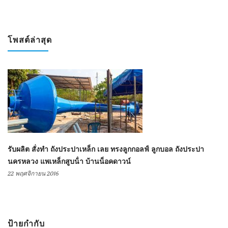
โพสต์ล่าสุด
รับผลิต สั่งทำ ถังประปาเหล็ก เลย ทรงลูกกอลฟ์ ลูกบอล ถังประปา
นครหลวง แพเหล็กสูบน้ํา บ้านน็อคดาวน์
22 พฤศจิกายน 2016
ป้ายกำกับ