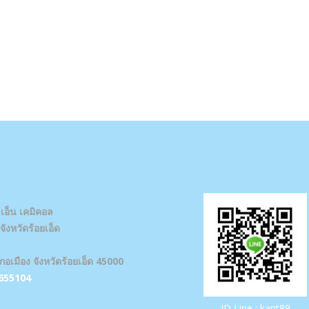
 เอ็น เคมิคอล
ังหวัดร้อยเอ็ด
ภอเมือง จังหวัดร้อยเอ็ด 45000
655104
ID Line : kant89