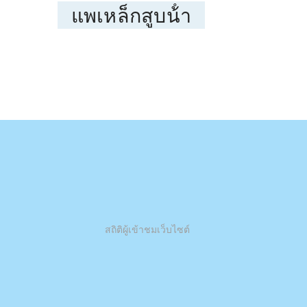
แพเหล็กสูบน้ํา
สถิติผู้เข้าชมเว็บไซต์