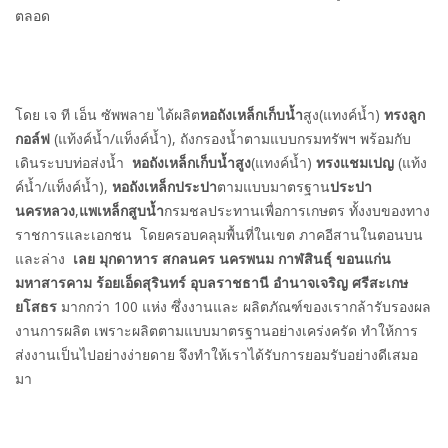
ตลอด
โดย เจ ที เอ็น ซัพพลาย ได้ผลิต
หอถังเหล็กเก็บน้ำ
สูง(แทงค์น้ำ)
ทรงลูก
กอล์ฟ
(แท้งค์น้ำ/แท็งค์น้ำ), ถังกรองน้ำตามแบบกรมทรัพฯ พร้อมกับ
เดินระบบท่อส่งน้ำ
หอถังเหล็กเก็บน้ำสูง
(แทงค์น้ำ)
ทรงแชมเปญ
(แท้ง
ค์น้ำ/แท็งค์น้ำ),
หอถังเหล็กประปา
ตามแบบมาตรฐาน
ประปา
นครหลวง
,
แพเหล็กสูบน้ำ
กรมชลประทานเพื่อการเกษตร ทั้งงบของทาง
ราชการและเอกชน โดยครอบคลุมพื้นที่ในเขต ภาคอีสานในตอนบน
และล่าง
เลย มุกดาหาร สกลนคร นครพนม กาฬสินธุ์ ขอนแก่น
มหาสารคาม ร้อยเอ็ดสุรินทร์ อุบลราชธานี อำนาจเจริญ ศรีสะเกษ
ยโสธร
มากกว่า 100 แห่ง ซึ่งงานและ ผลิตภัณฑ์ของเรากล้ารับรองผล
งานการผลิต เพราะผลิตตามแบบมาตรฐานอย่างเคร่งครัด ทำให้การ
ส่งงานเป็นไปอย่างง่ายดาย จึงทำให้เราได้รับการยอมรับอย่างดีเสมอ
มา