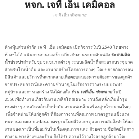
หจก. เจที เอ็น เคมิคอล
เจ ที เอ็น ซัพพลาย
ห้างหุ้นส่วนจำกัด เจ ที เอ็น เคมิคอล เปิดกิจการในปี 2540 โดยทาง
ห้างฯได้ดำเนินการงานก่อสร้างเกี่ยวกับงานระบบดับเพลิง
ระบบผลิต
น้ำประปา
สำหรับชุมชนขนาดต่างๆ ระบบผลิตน้ำดื่มสะอาดบรรจุขวด
สำหรับโรงน้ำดื่ม และงานก่อสร้างโครงการต่างๆ โดยขยายกิจการจน
มีสินค้าและบริการที่หลากหลายเพื่อตอบสนองความต้องการของลูกค้า
จากประสบการณ์และความชำนาญในเรื่องการวางระบบประปา
หมู่บ้านและการก่อสร้าง จึงได้ก่อตั้ง
ร้าน เจทีเอ็น ซัพพลาย
ในปี
2550เพื่อทำงานเกี่ยวกับงานเหล็กโดยเฉพาะ งานถังเหล็กเก็บน้ำรูป
ทรงต่างๆ งานถังเหล็กเก็บน้ำมัน งานแพเหล็กเครื่องสูบน้ำขนาดใหญ่
เพื่อจำหน่ายให้แก่ลูกค้า ที่ต้องการงานที่คุณภาพ มาตรฐานแข็งแรง
ทนทานตามแบบแปลนมาตรฐานโดยมีวิศวกรดูแลการผลิตจึงทำให้ผล
งานของเราเป็นที่ยอมรับในเรื่องคุณภาพ และ ด้วยความซื่อสัตย์ในการ
ทำงาน ทางห้างฯและร้าน จึงได้รับความไว้วางใจจากลูกค้ามาโดย