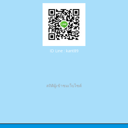
ID Line : kant89
สถิติผู้เข้าชมเว็บไซต์