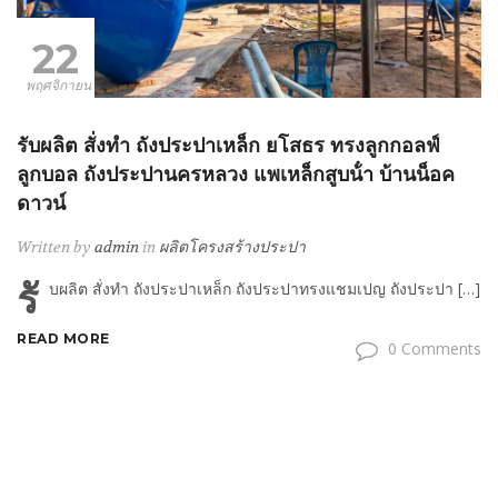
22
พฤศจิกายน
รับผลิต สั่งทำ ถังประปาเหล็ก ยโสธร ทรงลูกกอลฟ์
ลูกบอล ถังประปานครหลวง แพเหล็กสูบน้ํา บ้านน็อค
ดาวน์
Written by
admin
in
ผลิตโครงสร้างประปา
รั
บผลิต สั่งทำ ถังประปาเหล็ก ถังประปาทรงแชมเปญ ถังประปา […]
READ MORE
0 Comments