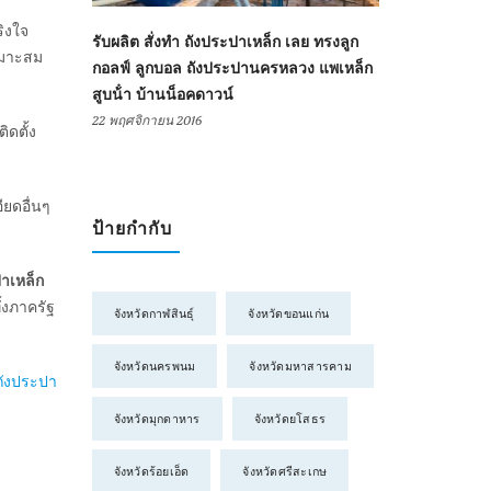
ิงใจ
รับผลิต สั่งทำ ถังประปาเหล็ก เลย ทรงลูก
มาะสม
กอลฟ์ ลูกบอล ถังประปานครหลวง แพเหล็ก
สูบน้ํา บ้านน็อคดาวน์
22 พฤศจิกายน 2016
ดตั้ง
ยดอื่นๆ
ป้ายกำกับ
าเหล็ก
้งภาครัฐ
จังหวัดกาฬสินธุ์
จังหวัดขอนแก่น
จังหวัดนครพนม
จังหวัดมหาสารคาม
ถังประปา
จังหวัดมุกดาหาร
จังหวัดยโสธร
จังหวัดร้อยเอ็ด
จังหวัดศรีสะเกษ