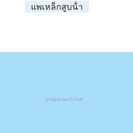
แพเหล็กสูบน้ํา
สถิติผู้เข้าชมเว็บไซต์