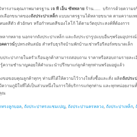
บริหารงานคุณภาพมาตรฐาน
เจ ที เอ็น ซัพพลาย
ร้าน…… บริการด้วยความจร
ารถเลือกขนาดของ
ถังประปาเหล็ก
แบบมาตรฐานได้หลายขนาด ตามความเห
ดสีตัว ตัวอักษร หรือกำหนดสีของโลโก้ ได้ตามวัตถุประสงค์ที่ต้องการ
ที่หลากหลาย นอกจากถังประปาเหล็ก และถังประปารูปแบบอื่นๆพร้อมอุปกรณ์ติ
็อคดาวน์
รูปทรงทันสมัย สำหรับธุรกิจบ้านพักบ้านเช่าหรือรีสอร์ทขนาดเล็ก
ะบบประปาภายในครัวเรือนลูกค้าสามารถสอบถาม ราคาหรือสอบถามรายละเอี
ความรู้ความชำนาญคอยให้คำแนะนำปรึกษาแก่ลูกค้าทุกท่านพร้อมอยู่แล้ว
องขอขอบคุณลูกค้าทุกๆ ท่านที่ได้ให้ความไว้วางใจสั่งซื้อและสั่ง ผลิต
ถังประป
ความภูมิใจที่ได้เป็นส่วนหนึ่งในการให้บริการแก่ทุกท่าน และทุกหน่อยงานทั
คุณ
าทรงลูกบอล
,
ถังประปาทรงแชมเปญ
,
ถังประปานครหลวง
,
ถังประปาเหล็ก
,