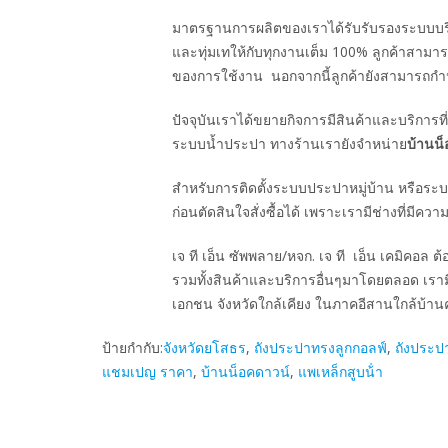
มาตรฐานการผลิตของเราได้รับรับรองระบบ
และทุ่มเทให้กับทุกงานเต็ม 100% ลูกค้าสาม
ของการใช้งาน นอกจากนี้ลูกค้ายังสามารถกำหน
ปัจจุบันเราได้ขยายกิจการมีสินค้าและบริการ
ระบบน้ำประปา ทางร้านเรายังจำหน่าย
บ้านน
สำหรับการติดตั้งระบบประปาหมู่บ้าน หรือร
ก่อนตัดสินใจสั่งซื้อได้ เพราะเรามีช่างที่มี
เจ ที เอ็น ซัพพลาย/หจก. เจ ที เอ็น เคมิคอล ต้
รวมทั้งสินค้าและบริการอื่นๆมาโดยตลอด เรามี
เอกชน จังหวัดใกล้เคียง ในภาคอีสานใกล้บ้าน
ป้ายกำกับ:
จังหวัดยโสธร
,
ถังประปาทรงลูกกอลฟ์
,
ถังประป
แชมเปญ ราคา
,
บ้านน็อคดาวน์
,
แพเหล็กสูบน้ํา