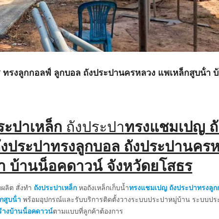
ธร ทรงลูกกอลฟ์ ลูกบอล ถังประปานครหลวง แพเหล็กสูบน้ํา บ
ระปาเหล็ก
ถังประปา
ทรงแชมเปญ
ถ
ังประปาทรงลูกบอล ถังประปานคร
ํา บ้านน็อคดาวน์ จังหวัดยโสธร
บผลิต สั่งทำ
ถังประปาเหล็ก
หอถังเหล็กเก็บน้ำ
ทรงแชมเปญ
ถังประปาทรงลูก
กสูบน้ํา
พร้อมอุปกรณ์และรับบริการติดตั้งวางระบบประปาหมู่บ้าน ระบบป
ร้างบ้านน็อคดาวน์
ตามแบบที่ลูกค้าต้องการ