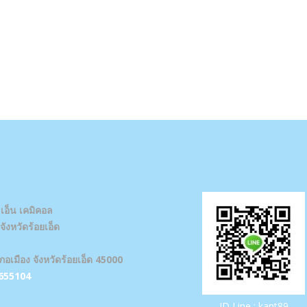
 เอ็น เคมิคอล
ังหวัดร้อยเอ็ด
ภอเมือง จังหวัดร้อยเอ็ด 45000
655104
ID Line : kant89