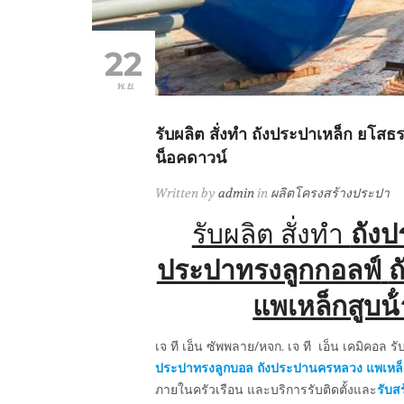
22
พ.ย.
รับผลิต สั่งทำ ถังประปาเหล็ก ยโส
น็อคดาวน์
Written by
admin
in
ผลิตโครงสร้างประปา
รับผลิต สั่งทำ
ถังป
ประปาทรงลูกกอลฟ์
ถ
แพเหล็กสูบน้
เจ ที เอ็น ซัพพลาย/หจก. เจ ที เอ็น เคมิคอล รั
ประปาทรงลูกบอล
ถังประปานครหลวง
แพเหล็
ภายในครัวเรือน และบริการรับติดตั้งและ
รับส