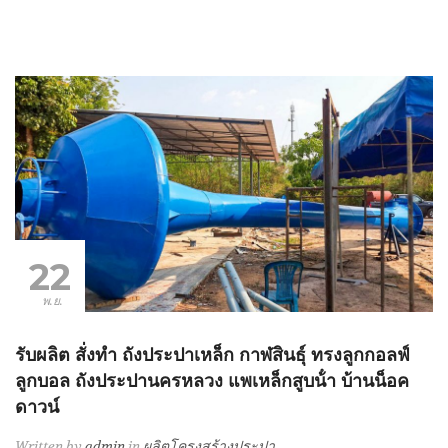
22
พ.ย.
รับผลิต สั่งทำ ถังประปาเหล็ก กาฬสินธุ์ ทรงลูกกอลฟ์
ลูกบอล ถังประปานครหลวง แพเหล็กสูบน้ํา บ้านน็อค
ดาวน์
Written by
admin
in
ผลิตโครงสร้างประปา