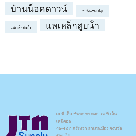
บ้านน็อคดาวน์
หอถังแชมเปญ
แพเหล็กสูบน้ํา
แพเหล็กสูบน้ำ
เจ ที เอ็น ซัพพลาย
หจก. เจ ที เอ็น
เคมิคอล
46-48 ถ.ศรีเทวา อำเภอเมือง จังหวัด
ร้อยเอ็ด