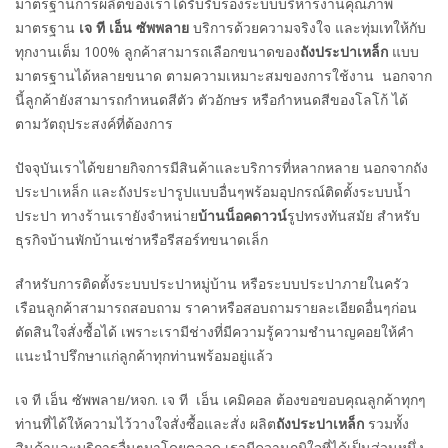
มาตรฐานการผลิตของเราได้รับรับรองระบบบริหารงานคุณภาพ
มาตรฐาน
เจ ที เอ็น ซัพพลาย
บริการด้วยความจริงใจ และทุ่มเทให้กับ
ทุกงานเต็ม 100% ลูกค้าสามารถเลือกขนาดของ
ถังประปาเหล็ก
แบบ
มาตรฐานได้หลายขนาด ตามความเหมาะสมของการใช้งาน นอกจาก
นี้ลูกค้ายังสามารถกำหนดสีตัว ตัวอักษร หรือกำหนดสีของโลโก้ ได้
ตามวัตถุประสงค์ที่ต้องการ
ปัจจุบันเราได้ขยายกิจการมีสินค้าและบริการที่หลากหลาย นอกจากถัง
ประปาเหล็ก และถังประปารูปแบบอื่นๆพร้อมอุปกรณ์ติดตั้งระบบน้ำ
ประปา ทางร้านเรายังจำหน่าย
บ้านน็อคดาวน์
รูปทรงทันสมัย สำหรับ
ธุรกิจบ้านพักบ้านเช่าหรือรีสอร์ทขนาดเล็ก
สำหรับการติดตั้งระบบประปาหมู่บ้าน หรือระบบประปาภายในครัว
เรือนลูกค้าสามารถสอบถาม ราคาหรือสอบถามรายละเอียดอื่นๆก่อน
ตัดสินใจสั่งซื้อได้ เพราะเรามีช่างที่มีความรู้ความชำนาญคอยให้คำ
แนะนำปรึกษาแก่ลูกค้าทุกท่านพร้อมอยู่แล้ว
เจ ที เอ็น ซัพพลาย/หจก. เจ ที เอ็น เคมิคอล ต้องขอขอบคุณลูกค้าทุกๆ
ท่านที่ได้ให้ความไว้วางใจสั่งซื้อและสั่ง ผลิต
ถังประปาเหล็ก
รวมทั้ง
สินค้าและบริการอื่นๆมาโดยตลอด เรามีความภูมิใจที่ได้เป็นส่วนหนึ่ง