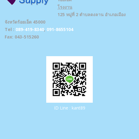
โรงงาน
125 หมู่ที่ 2 ตำบลดงลาน อำเภอเมือง
จังหวัดร้อยเอ็ด 45000
Tel :
089-419-8340
,
091-8655104
Fax: 043-515260
ID Line : kant89