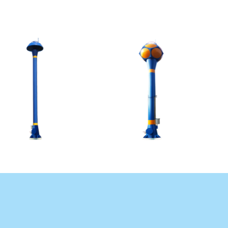
หอ
ถัง
ถัง
กรอง
เหล็ก
เหล็ก
เก็บ
น้ำทรง
ลูกบอล/
ลูก
กอล์ฟ