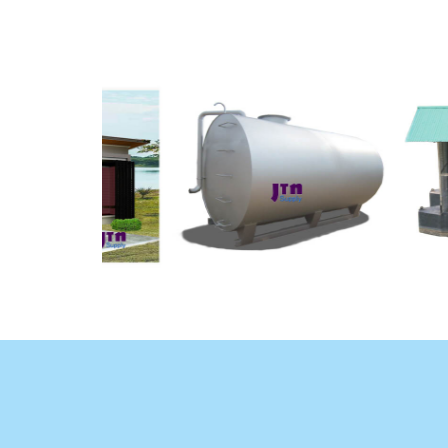
ถัง
แพ
น้ำมัน
เหล็ก
สูบ
น้ำ