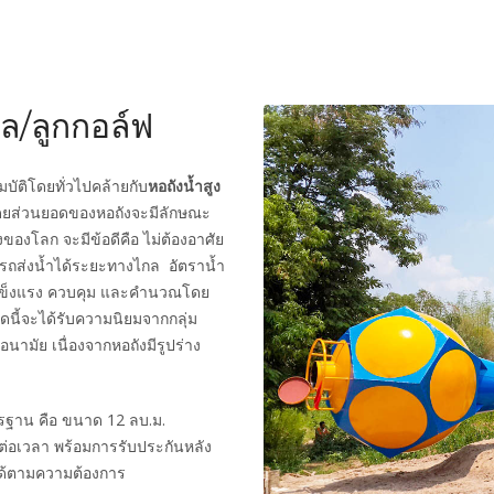
อล/ลูกกอล์ฟ
บัติโดยทั่วไปคล้ายกับ
หอถังน้ำสูง
โดยส่วนยอดของหอถังจะมีลักษณะ
ของโลก จะมีข้อดีคือ ไม่ต้องอาศัย
ารถส่งน้ำได้ระยะทางไกล อัตราน้ำ
แข็งแรง ควบคุม และคำนวณโดย
ดนี้จะได้รับความนิยมจากกลุ่ม
อนามัย เนื่องจากหอถังมีรูปร่าง
ตรฐาน คือ ขนาด 12 ลบ.ม.
ต่อเวลา พร้อมการรับประกันหลัง
ได้ตามความต้องการ