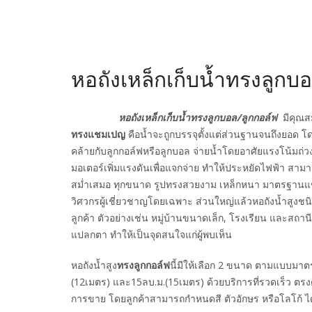
หอถังเหล็กเก็บน้ำทรงลูกบ
หอถังเหล็กเก็บน้ำทรงลูกบอล/ลูกกอล์ฟ
มีคุณสม
ทรงแชมเปญ
คือน้ำจะถูกบรรจุตั้งแต่ส่วนฐานจนถึงยอด 
คล้ายกับลูกกอล์ฟหรือลูกบอล จ่ายน้ำโดยอาศัยแรงโน้มถ่วง
มอเตอร์เพิ่มแรงดันเพื่อแจกจ่าย ทำให้ประหยัดไฟฟ้า สาม
สม่ำเสมอ ทุกขนาด รูปทรงสวยงาม เหล็กหนา มาตรฐาน
วิศวกรผู้เชี่ยวชาญโดยเฉพาะ ส่วนใหญ่แล้วหอถังน้ำสูงชนิ
ลูกค้า ตัวอย่างเช่น หมู่บ้านขนาดเล็ก, โรงเรียน และสถานี
แปลกตา ทำให้เป็นจุดสนใจแก่ผู้พบเห็น
หอถังน้ำสูง
ทรงลูกกอล์ฟ
นี้มีให้เลือก 2 ขนาด ตามแบบมา
(12เมตร) และ15ลบ.ม.(15เมตร) ด้วยบริการที่รวดเร็ว ตรง
การขาย โดยลูกค้าสามารถกำหนดสี ตัวอักษร หรือโลโก้ 