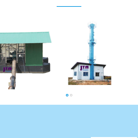
หอ
ถัง
ถัง
แชมเปญ
เหล็ก
หอ
ประปา
ถัง
นครหลวง
เหล็ก
เก็บ
น้ำ
รูป
ทรง
แก้ว
แชมเปญ