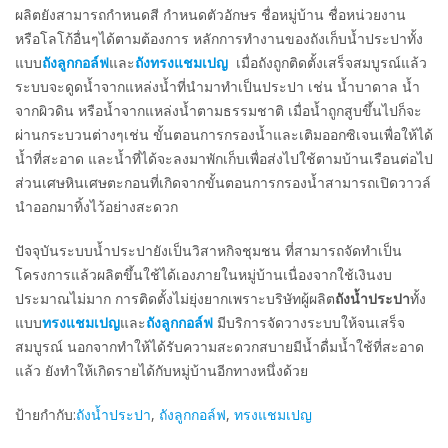
ผลิตยังสามารถกำหนดสี กำหนดตัวอักษร ชื่อหมู่บ้าน ชื่อหน่วยงาน
หรือโลโก้อื่นๆได้ตามต้องการ หลักการทำงานของถังเก็บน้ำประปาทั้ง
แบบ
ถังลูกกอล์ฟ
และ
ถังทรงแชมเปญ
เมื่อถังถูกติดตั้งเสร็จสมบูรณ์แล้ว
ระบบจะดูดน้ำจากแหล่งน้ำที่นำมาทำเป็นประปา เช่น น้ำบาดาล น้ำ
จากผิวดิน หรือน้ำจากแหล่งน้ำตามธรรมชาติ เมื่อน้ำถูกสูบขึ้นไปก็จะ
ผ่านกระบวนต่างๆเช่น ขั้นตอนการกรองน้ำและเติมออกซิเจนเพื่อให้ได้
น้ำที่สะอาด และน้ำที่ได้จะลงมาพักเก็บเพื่อส่งไปใช้ตามบ้านเรือนต่อไป
ส่วนเศษหินเศษตะกอนที่เกิดจากขั้นตอนการกรองน้ำสามารถเปิดวาวล์
นำออกมาทิ้งไว้อย่างสะดวก
ปัจจุบันระบบน้ำประปายังเป็นวิสาหกิจชุมชน ที่สามารถจัดทำเป็น
โครงการแล้วผลิตขึ้นใช้ได้เองภายในหมู่บ้านเนื่องจากใช้เงินงบ
ประมาณไม่มาก การติดตั้งไม่ยุ่งยากเพราะบริษัทผู้ผลิต
ถังน้ำประปา
ทั้ง
แบบ
ทรงแชมเปญ
และ
ถังลูกกอล์ฟ
มีบริการจัดวางระบบให้จนเสร็จ
สมบูรณ์ นอกจากทำให้ได้รับความสะดวกสบายมีน้ำดื่มน้ำใช้ที่สะอาด
แล้ว ยังทำให้เกิดรายได้กับหมู่บ้านอีกทางหนึ่งด้วย
ป้ายกำกับ:
ถังน้ำประปา
,
ถังลูกกอล์ฟ
,
ทรงแชมเปญ