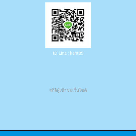
ID Line : kant89
สถิติผู้เข้าชมเว็บไซต์